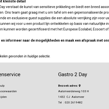
Longdrinks
et kleinste detail
Arcoroc
1e Hulp
Bar & Cocktail
Vaatwas mach
ratuur
ssoires
Frituurapparaten
ay verstaat de kunst van sensitieve prikkeling en biedt een breed assort
Emga
Barartikelen
toebehoren
ecoreren
Grills & Bakplaten
Personal Care
n. Ons team gaat graag met u om tafel om een gepersonaliseerde produc
Stylepoint
Wijn- & champ
Winterhalter
nen
ers
n en maatbekers
Warmhouden
ende en exclusieve guest supplies die een absolute verrijking zijn voor uw
Karaffen
overige
Operational Le
Cadeau & Inpak
kken
rs & timers
Kebab
Menu present
unnen wij voor u een product lijn ontwikkelen op basis van natuurlijke i
& cappucino
Meiko
Magnetrons
Menu mappen
n kunnen worden gecertificeerd met het Europese Ecolabel, Ecocert of C
Op maat gemaakt
Budget machin
Toast, crepe & wafel
Krijtborden
 Dranktappen
Waterbehandel
 en ijsbekers
Pizza
Overzicht Menu
er en informeer naar de mogelijkheden en maak een afspraak met ons 
Vaatwas korve
Sinaasappel- citrus pers
Opties machin
Ovens
en
Oven trays & roosters
kelen gevonden in huidige selectie.
Kleding en s
laswerk
Ovenhandschoenen
puitzakken
enservice
Gastro 2 Day
icht
ulp
Bezoek adres:
svoorwaarden
Aalsmeerderweg 103 H
ijden
1432 CJ Aalsmeer
Tel :
020 2619482