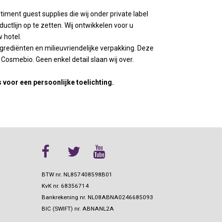
ines en
Stylepoint
iment guest supplies die wij onder private label
Meubels
Wegter
tlijn op te zetten. Wij ontwikkelen voor u
agnekoelers
Accesoires meubels
Cosy en trendy
 hotel.
ase
atie
Continental & Lilien
ngrediënten en milieuvriendelijke verpakking. Deze
Terrasverwarmers
Andere
osmebio. Geen enkel detail slaan wij over.
es
Barbecues
Arcoroc
ing
 Presentatie
voor een persoonlijke toelichting.
n
Overige horeca apparatuur
Brochures
es
Overzicht
choenen
Brochures
BTW nr. NL857408598B01
KvK nr.
68356714
Bankrekening nr.
NL08ABNA0246685093
BIC (SWIFT) nr.
ABNANL2A