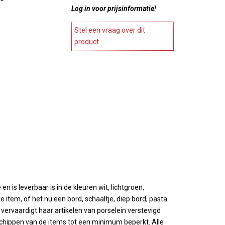
ines en
Log in voor prijsinformatie!
Stylepoint
Meubels
Wegter
agnekoelers
Accesoires meubels
Stel een vraag over dit
Cosy en trendy
ase
product
atie
Continental & Lilien
Terrasverwarmers
Andere
es
Barbecues
Arcoroc
ing
 Presentatie
n
Overige horeca apparatuur
Brochures
es
Overzicht
choenen
Brochures
 is leverbaar is in de kleuren wit, lichtgroen,
item, of het nu een bord, schaaltje, diep bord, pasta
l vervaardigt haar artikelen van porselein verstevigd
chippen van de items tot een minimum beperkt. Alle