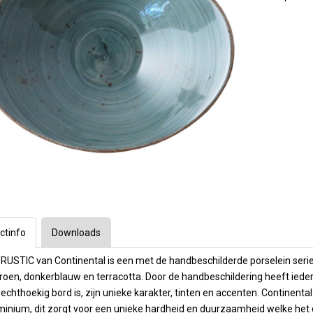
Longdrinks
Arcoroc
1e Hulp
Bar & Cocktail
Vaatwas mach
ratuur
ssoires
Frituurapparaten
Emga
Barartikelen
toebehoren
ecoreren
Grills & Bakplaten
Personal Care
Stylepoint
Wijn- & champ
Winterhalter
nen
ers
n en maatbekers
Warmhouden
Karaffen
overige
Operational Le
Cadeau & Inpak
kken
rs & timers
Kebab
Menu present
& cappucino
Meiko
Magnetrons
Menu mappen
Op maat gemaakt
Budget machin
Toast, crepe & wafel
Krijtborden
 Dranktappen
Waterbehandel
 en ijsbekers
Pizza
Overzicht Menu
Vaatwas korve
Sinaasappel- citrus pers
Opties machin
Ovens
en
Oven trays & roosters
Kleding en s
laswerk
Ovenhandschoenen
puitzakken
ctinfo
Downloads
icht
 RUSTIC van Continental is een met de handbeschilderde porselein serie en
oen, donkerblauw en terracotta. Door de handbeschildering heeft iedere 
rechthoekig bord is, zijn unieke karakter, tinten en accenten. Continenta
inium, dit zorgt voor een unieke hardheid en duurzaamheid welke het 