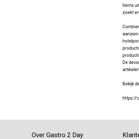
Items ui
zoekt e
Continen
aanzien 
hotelpor
producti
producti
De decor
artikele
Bekijk de
https://
Over Gastro 2 Day
Klant