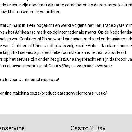
t deze serie zijn goed met elkaar te combineren en deze warme kleuren 
n uw klanten weten te waarderen.
tal China is in 1949 opgericht en werkt volgens het Fair Trade System 
van het Afrikaanse merk op de internationale markt. Op de Nederlandse 
selein van Continental China wordt sindsdien met veel enthousiasme do
e van Continental China vindt plaats volgens de Britse standaard norm
e krijgt het servies zijn specifieke roomkleur en is het extra stootvast.
s op het servies zijn onder het glazuur aangebracht en zijn daardoor
n uit dit assortiment zijn bij Gastro2Day uit voorraad leverbaar.
 site voor Continental inspiratie!
continentalchina.co.za/product-category/elements-rustic/
enservice
Gastro 2 Day