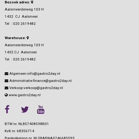
Bezoek adres:
Aalsmeerderweg 103 H
1432 CJ Aalsmeer
Tel :
020 2619482
Warehouse:
Aalsmeerderweg 103 H
1432 CJ Aalsmeer
Tel :
020 2619482
Algemeen:info@gastro2day.nl
Administratie:finance@gastro2day.nl
Verkoop:verkoop@gastro2day.nl
www.gastro2day.nl
BTW nr. NL857408598B01
KvK nr.
68356714
Bankrekening nr.
NL08ABNA0246685093